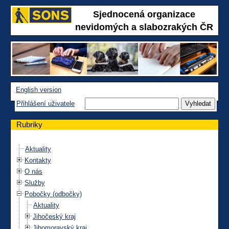
Sjednocená organizace
nevidomých a slabozrakých ČR
English version
Přihlášení uživatele
Rubriky
Aktuality
Kontakty
O nás
Služby
Pobočky (odbočky)
Aktuality
Jihočeský kraj
Jihomoravský kraj