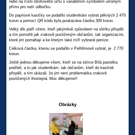
nebo na číslo sbírkového účtu s variabilním symbolem určeným
přímo pro naší odbočku.
Do papírové kasičky se podařilo studentkám vybrat pěkných 2 470
korun a pomocí QR kódu byla poukázána částka 300 korun.
Velký dík patří všem, kteří jakýmkoli způsobem na sbírku přispěli
a tím pomohli jak zrakově postiženým občanům, tak organizacím,
které jim pomáhají a ke kterým také míří vybrané peníze.
Celková částka, kterou se podařilo v Pelhřimově vybrat, je 2 770
korun.
Ještě jednou děkujeme všem, kteří se na sbírce Bílá pastelka
podíleli, a to jak studentkám, tak občanům, kteří do kasiček
přispěli, a tím ukázali, že jim není problematika zrakově
postižených lhostejná. Moc děkujeme!!
Obrázky