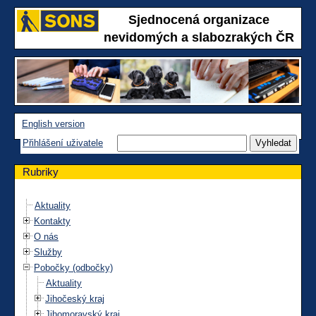
Sjednocená organizace
nevidomých a slabozrakých ČR
English version
Přihlášení uživatele
Rubriky
Aktuality
Kontakty
O nás
Služby
Pobočky (odbočky)
Aktuality
Jihočeský kraj
Jihomoravský kraj