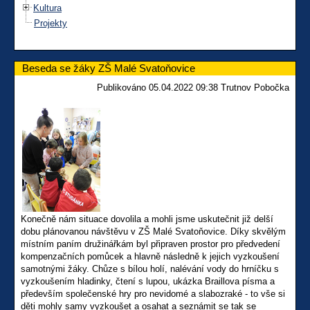
Kultura
Projekty
Beseda se žáky ZŠ Malé Svatoňovice
Publikováno 05.04.2022 09:38 Trutnov Pobočka
Konečně nám situace dovolila a mohli jsme uskutečnit již delší
dobu plánovanou návštěvu v ZŠ Malé Svatoňovice. Díky skvělým
místním paním družinářkám byl připraven prostor pro předvedení
kompenzačních pomůcek a hlavně následně k jejich vyzkoušení
samotnými žáky. Chůze s bílou holí, nalévání vody do hrníčku s
vyzkoušením hladinky, čtení s lupou, ukázka Braillova písma a
především společenské hry pro nevidomé a slabozraké - to vše si
děti mohly samy vyzkoušet a osahat a seznámit se tak se