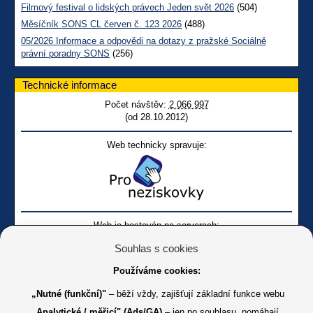
Filmový festival o lidských právech Jeden svět 2026
(504)
Měsíčník SONS CL červen č. 123 2026
(488)
05/2026 Informace a odpovědi na dotazy z pražské Sociálně
právní poradny SONS
(256)
Technické informace
Počet návštěv:
2 066 997
(od 28.10.2012)
Web technicky spravuje:
Web je hostován na serverech:
Souhlas s cookies
Používáme cookies:
„Nutné (funkční)"
– běží vždy, zajišťují základní funkce webu
„Analytické / měřicí" (Ads/GA)
– jen po souhlasu, pomáhají