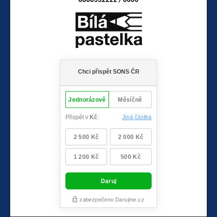
8888332222 / 0800