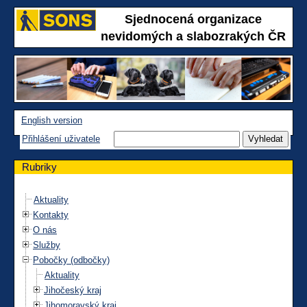
Sjednocená organizace
nevidomých a slabozrakých ČR
English version
Přihlášení uživatele
Rubriky
Aktuality
Kontakty
O nás
Služby
Pobočky (odbočky)
Aktuality
Jihočeský kraj
Jihomoravský kraj