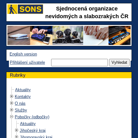
Sjednocená organizace
nevidomých a slabozrakých ČR
English version
Přihlášení uživatele
Rubriky
Aktuality
Kontakty
O nás
Služby
Pobočky (odbočky)
Aktuality
Jihočeský kraj
Jihomoravský kraj