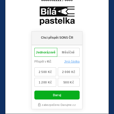
8888332222 / 0800