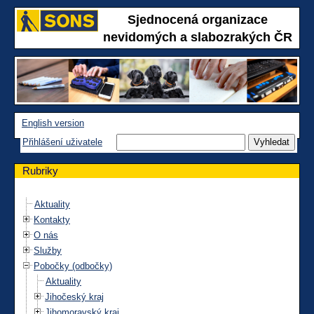
Sjednocená organizace
nevidomých a slabozrakých ČR
English version
Přihlášení uživatele
Rubriky
Aktuality
Kontakty
O nás
Služby
Pobočky (odbočky)
Aktuality
Jihočeský kraj
Jihomoravský kraj