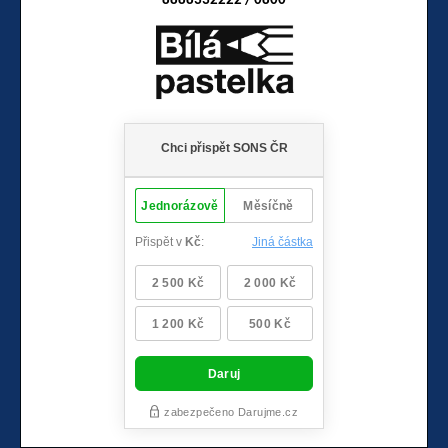
8888332222 / 0800