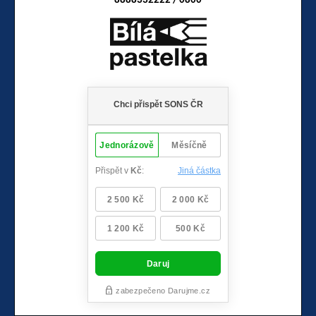
8888332222 / 0800