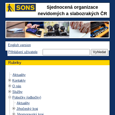
Sjednocená organizace
nevidomých a slabozrakých ČR
English version
Přihlášení uživatele
Rubriky
Aktuality
Kontakty
O nás
Služby
Pobočky (odbočky)
Aktuality
Jihočeský kraj
Jihomoravský kraj