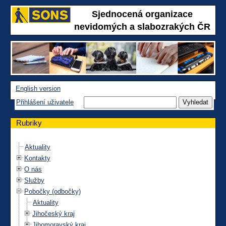
Sjednocená organizace
nevidomých a slabozrakých ČR
English version
Přihlášení uživatele
Rubriky
Aktuality
Kontakty
O nás
Služby
Pobočky (odbočky)
Aktuality
Jihočeský kraj
Jihomoravský kraj