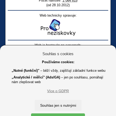
Počet návštěv:
2 064 815
(od 28.10.2012)
Web technicky spravuje:
Web je hostován na serverech:
Souhlas s cookies
Používáme cookies:
„Nutné (funkční)"
– běží vždy, zajišťují základní funkce webu
„Analytické / měřicí" (Ads/GA)
– jen po souhlasu, pomáhají
nám zlepšovat web
Facebook SONS
Facebook sbírky Bílá pastelka
SONS
Více o GDPR
Online
Youtube SONS
K jakémukoliv užití textů a obrázků uvedených na tomto serveru je
Souhlas jen s nutnými
třeba souhlas provozovatele.
Copyright © 2012 - 2026 SONS ČR, z. s.