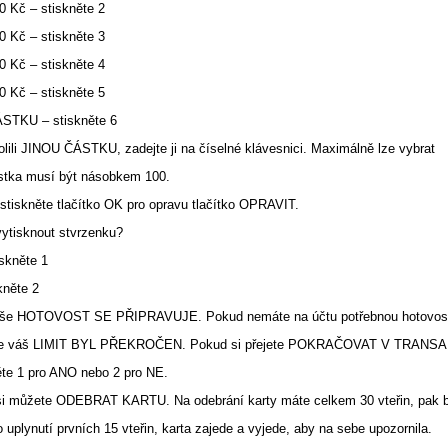
0 Kč – stiskněte 2
0 Kč – stiskněte 3
0 Kč – stiskněte 4
0 Kč – stiskněte 5
ÁSTKU – stiskněte 6
olili JINOU ČÁSTKU, zadejte ji na číselné klávesnici. Maximálně lze vybrat
ástka musí být násobkem 100.
 stiskněte tlačítko OK pro opravu tlačítko OPRAVIT.
vytisknout stvrzenku?
skněte 1
kněte 2
Vaše HOTOVOST SE PŘIPRAVUJE. Pokud nemáte na účtu potřebnou hotovos
že váš LIMIT BYL PŘEKROČEN. Pokud si přejete POKRAČOVAT V TRANSA
ěte 1 pro ANO nebo 2 pro NE.
si můžete ODEBRAT KARTU. Na odebrání karty máte celkem 30 vteřin, pak
o uplynutí prvních 15 vteřin, karta zajede a vyjede, aby na sebe upozornila.