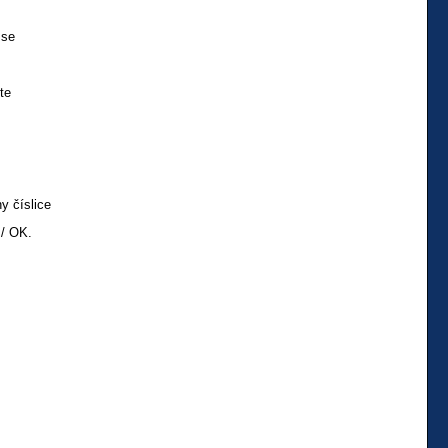
 se
te
y číslice
 / OK.