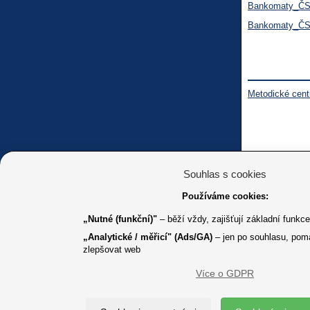
Bankomaty_ČSO
Bankomaty_ČSO
Metodické cent
Souhlas s cookies
Používáme cookies:
„Nutné (funkční)"
– běží vždy, zajišťují základní funkc
„Analytické / měřicí" (Ads/GA)
– jen po souhlasu, pom
zlepšovat web
Více o GDPR
K jakémuk