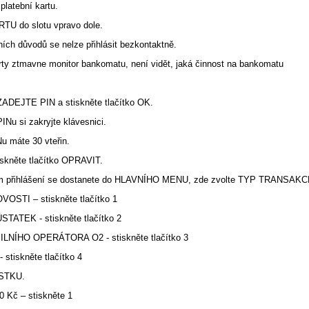
platební kartu.
TU do slotu vpravo dole.
ích důvodů se nelze přihlásit bezkontaktně.
arty ztmavne monitor bankomatu, není vidět, jaká činnost na bankomatu
ZADEJTE PIN a stiskněte tlačítko OK.
PINu si zakryjte klávesnici.
u máte 30 vteřin.
iskněte tlačítko OPRAVIT.
m přihlášení se dostanete do HLAVNÍHO MENU, zde zvolte TYP TRANSAKC
OSTI – stiskněte tlačítko 1
TATEK - stiskněte tlačítko 2
LNÍHO OPERÁTORA O2 - stiskněte tlačítko 3
stiskněte tlačítko 4
STKU.
0 Kč – stiskněte 1