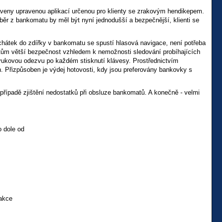
eny upravenou aplikací určenou pro klienty se zrakovým hendikepem.
běr z bankomatu by měl být nyní jednodušší a bezpečnější, klienti se
chátek do zdířky v bankomatu se spustí hlasová navigace, není potřeba
ntům větší bezpečnost vzhledem k nemožnosti sledování probíhajících
zvukovou odezvu po každém stisknutí klávesy. Prostřednictvím
. Přizpůsoben je výdej hotovosti, kdy jsou preferovány bankovky s
ípadě zjištění nedostatků při obsluze bankomatů. A konečně - velmi
 dole od
sakce