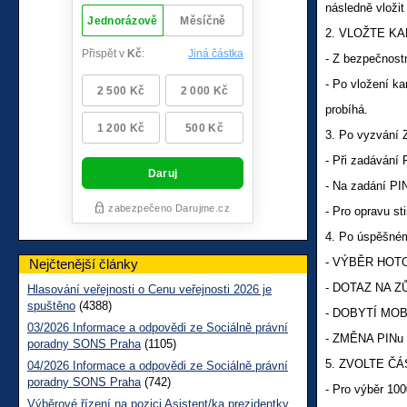
následně vložit 
2. VLOŽTE KAR
- Z bezpečnostn
- Po vložení k
probíhá.
3. Po vyzvání 
- Při zadávání 
- Na zadání PIN
- Pro opravu st
4. Po úspěšné
- VÝBĚR HOTOV
Nejčtenější články
- DOTAZ NA ZŮS
Hlasování veřejnosti o Cenu veřejnosti 2026 je
spuštěno
(4388)
- DOBYTÍ MOBI
03/2026 Informace a odpovědi ze Sociálně právní
- ZMĚNA PINu - 
poradny SONS Praha
(1105)
5. ZVOLTE ČÁ
04/2026 Informace a odpovědi ze Sociálně právní
poradny SONS Praha
(742)
- Pro výběr 100
Výběrové řízení na pozici Asistent/ka prezidentky