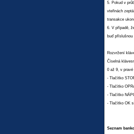
5. Pokud v prů
vteřinách zeptá
transakce ukonč
6. V případě, 
buď příslušnou
Rozvržení klá
Číselná klávesn
0 až 9, v prav
- Tlačítko STOP
- Tlačítko OPR
- Tlačítko NÁP
- Tlačítko OK s
Seznam banko