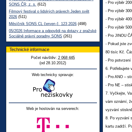
- Pro výběr 200
SONS ČR, z. s.
(612)
- Pro výběr 300
Filmový festival o lidských právech Jeden svět
2026
(511)
- Pro výběr 400
Měsíčník SONS CL červen č. 123 2026
(498)
- Pro výběr 500
05/2026 Informace a odpovědi na dotazy z pražské
- Pro JINOU Č
Sociálně právní poradny SONS
(261)
- Pokud jste zv
Technické informace
80 tisíc Kč. Č
Počet návštěv:
2 068 445
- Pro potvrzení
(od 28.10.2012)
6. Potřebujete 
Web technicky spravuje:
- Pro ANO – sti
- Pro NE – stis
7. Vyčkejte, 
vám oznámí, 
Web je hostován na serverech:
vyzvání stiskn
8. Po vyzvání 
kartu zadrží. P