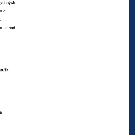
vydaných
okud
.
ku je nad
rušit
a