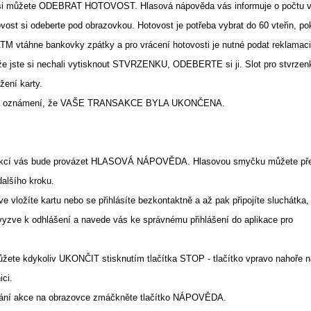
 si můžete ODEBRAT HOTOVOST. Hlasová nápověda vás informuje o počtu 
ost si odeberte pod obrazovkou. Hotovost je potřeba vybrat do 60 vteřin, p
ATM vtáhne bankovky zpátky a pro vrácení hotovosti je nutné podat reklamaci
 že jste si nechali vytisknout STVRZENKU, ODEBERTE si ji. Slot pro stvrzen
žení karty.
 na oznámení, že VAŠE TRANSAKCE BYLA UKONČENA.
sakcí vás bude provázet HLASOVÁ NÁPOVĚDA. Hlasovou smyčku můžete pře
alšího kroku.
ve vložíte kartu nebo se přihlásíte bezkontaktně a až pak připojíte sluchátka,
yzve k odhlášení a navede vás ke správnému přihlášení do aplikace pro
ůžete kdykoliv UKONČIT stisknutím tlačítka STOP - tlačítko vpravo nahoře n
ici.
vání akce na obrazovce zmáčkněte tlačítko NÁPOVĚDA.