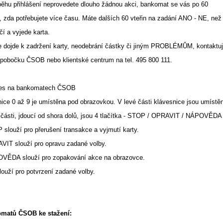
běhu přihlášení neprovedete dlouho žádnou akci, bankomat se vás po 60
, zda potřebujete více času. Máte dalších 60 vteřin na zadání ANO - NE, než
í a vyjede karta.
že dojde k zadržení karty, neodebrání částky či jiným PROBLÉMŮM, kontaktuj
 pobočku ČSOB nebo klientské centrum na tel. 495 800 111.
ves na bankomatech ČSOB
ice 0 až 9 je umístěna pod obrazovkou. V levé části klávesnice jsou umístěn
é části, jdoucí od shora dolů, jsou 4 tlačítka - STOP / OPRAVIT / NÁPOVĚDA
 slouží pro přerušení transakce a vyjmutí karty.
AVIT slouží pro opravu zadané volby.
OVĚDA slouží pro zopakování akce na obrazovce.
louží pro potvrzení zadané volby.
matů ČSOB ke stažení: