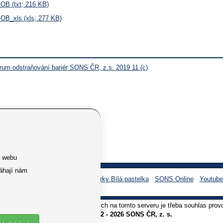
B (txt; 216 KB)
B_xls (xls; 277 KB)
rum odstraňování bariér SONS ČR, z.s. 2019 11 (c)
e webu
áhají nám
Facebook SONS
Facebook sbírky Bílá pastelka
SONS Online
Youtub
oliv užití textů a obrázků uvedených na tomto serveru je třeba souhlas prov
Copyright © 2012 - 2026 SONS ČR, z. s.