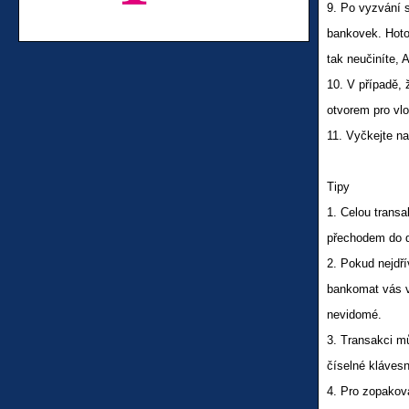
9. Po vyzvání
bankovek. Hotov
tak neučiníte, 
10. V případě,
otvorem pro vlo
11. Vyčkejte
Tipy
1. Celou tran
přechodem do d
2. Pokud nejdří
bankomat vás v
nevidomé.
3. Transakci m
číselné klávesn
4. Pro zopako