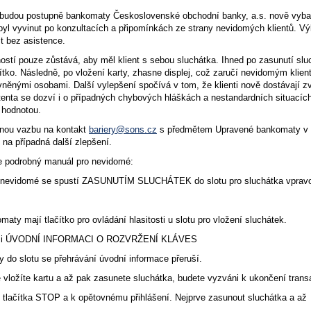
 budou postupně bankomaty Československé obchodní banky, a.s. nově vybav
yl vyvinut po konzultacích a připomínkách ze strany nevidomých klientů. Vý
t bez asistence.
ostí pouze zůstává, aby měl klient s sebou sluchátka. Ihned po zasunutí slu
ítko. Následně, po vložení karty, zhasne displej, což zaručí nevidomým klie
vněnými osobami. Další vylepšení spočívá v tom, že klienti nově dostávají 
tenta se dozví i o případných chybových hláškách a nestandardních situacích
 hodnotou.
nou vazbu na kontakt
bariery@sons.cz
s předmětem Upravené bankomaty v př
na případná další zlepšení.
e podrobný m
anuál pro nevidomé:
o nevidomé se spustí ZASUNUTÍM SLUCHÁTEK do slotu pro sluchátka vpravo
maty mají tlačítko pro ovládání hlasitosti u slotu pro vložení sluchátek.
e si ÚVODNÍ INFORMACI O ROZVRŽENÍ KLÁVES
y do slotu se přehrávání úvodní informace přeruší.
 vložíte kartu a až pak zasunete sluchátka, budete vyzváni k ukončení tran
m tlačítka STOP a k opětovnému přihlášení. Nejprve zasunout sluchátka a až