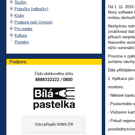
Služby
Od 1. 11. 2019
Pobočky (odbočky)
Nový software b
Kluby
mohou obslouži
Podpora naší činnosti
Nezbytnou nutn
Pro média
zmáčknout tlač
Kultura
příkazů neoprá
Projekty
hlasového asis
nižší nominální
Prosíme o zpět
Podpora
uvítáme návrhy 
Dále přikládám
Číslo sbírkového účtu
1. Aplikace pr
8888332222 / 0800
monitoru.
- Některé banko
- Poslechnět
- Vložením kart
- Pokud nejprve
prostřednictví