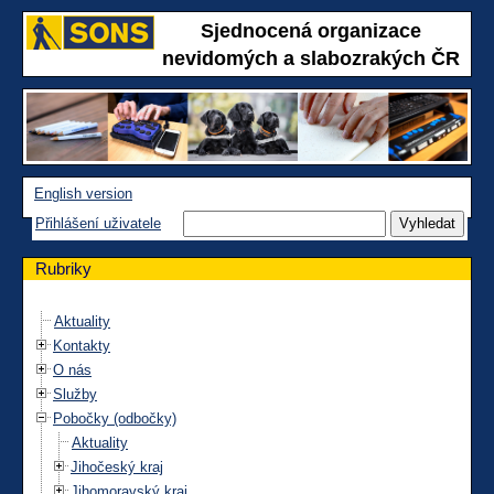
Sjednocená organizace
nevidomých a slabozrakých ČR
English version
Přihlášení uživatele
Rubriky
Aktuality
Kontakty
O nás
Služby
Pobočky (odbočky)
Aktuality
Jihočeský kraj
Jihomoravský kraj