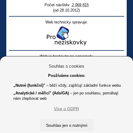
Počet návštěv:
2 069 815
(od 28.10.2012)
Web technicky spravuje:
Web je hostován na serverech:
Souhlas s cookies
Používáme cookies:
„Nutné (funkční)"
– běží vždy, zajišťují základní funkce webu
„Analytické / měřicí" (Ads/GA)
– jen po souhlasu, pomáhají
nám zlepšovat web
Facebook SONS
Facebook sbírky Bílá pastelka
SONS
Více o GDPR
Online
Youtube SONS
K jakémukoliv užití textů a obrázků uvedených na tomto serveru je
Souhlas jen s nutnými
třeba souhlas provozovatele.