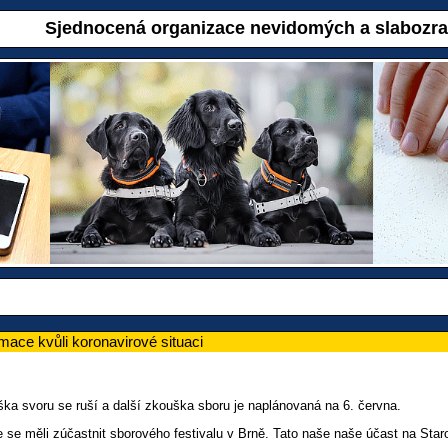
Sjednocená organizace nevidomých a slabozr
rmace kvůli koronavirové situaci
ka svoru se ruší a další zkouška sboru je naplánovaná na 6. června.
e se měli zúčastnit sborového festivalu v Brně. Tato naše naše účast na Sta