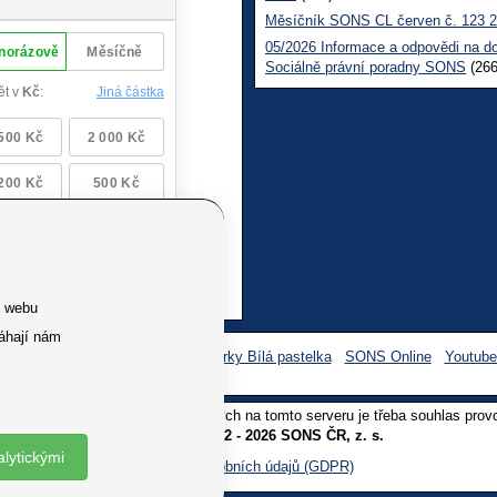
Měsíčník SONS CL červen č. 123 
05/2026 Informace a odpovědi na d
Sociálně právní poradny SONS
(266
e webu
áhají nám
Facebook SONS
Facebook sbírky Bílá pastelka
SONS Online
Youtub
oliv užití textů a obrázků uvedených na tomto serveru je třeba souhlas prov
Copyright © 2012 - 2026 SONS ČR, z. s.
alytickými
Ochrana osobních údajů (GDPR)