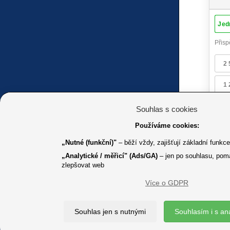
Souhlas s cookies
Používáme cookies:
„Nutné (funkční)"
– běží vždy, zajišťují základní funkc
„Analytické / měřicí" (Ads/GA)
– jen po souhlasu, pom
zlepšovat web
Více o GDPR
K jakémuk
Souhlas jen s nutnými
Souhlasím i s an