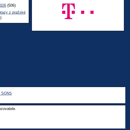
2026
(506)
otazy z pražské
)
e SONS
ozovatele.