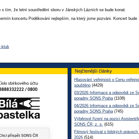
 s tím, že letní soustředění sboru v Jánských Lázních se bude konat.
 termín koncertu Poděkování nejlepším, na který jsme pozváni. Koncert bude
-klub
Nejčtenější články
Hlasování veřejnosti o Cenu veřejno
Číslo sbírkového účtu
spuštěno
(4429)
8888332222 / 0800
03/2026 Informace a odpovědi ze So
poradny SONS Praha
(1108)
04/2026 Informace a odpovědi ze So
poradny SONS Praha
(745)
Výběrové řízení na pozici Asistent/
SONS ČR, z. s.
(615)
Filmový festival o lidských právech
2026
(514)