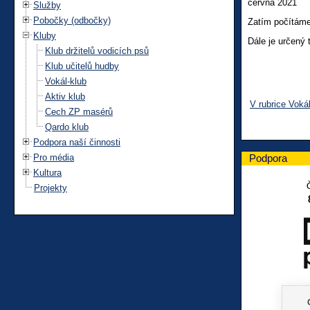
června 2021
Služby
Pobočky (odbočky)
Zatím počítáme
Kluby
Dále je určený
Klub držitelů vodicích psů
Klub učitelů hudby
Vokál-klub
Aktiv klub
V rubrice Vokál
Cech ZP masérů
Qardo klub
Podpora naší činnosti
Pro média
Podpora
Kultura
Projekty