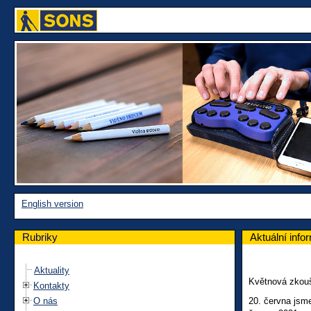
English version
Rubriky
Aktuální info
Aktuality
Květnová zkouš
Kontakty
O nás
20. června jsm