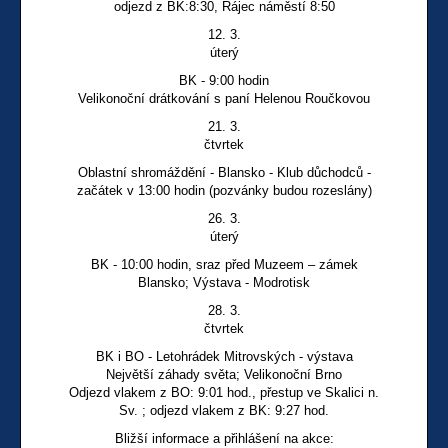
odjezd z BK:8:30, Rájec náměstí 8:50
12. 3.
úterý
BK - 9:00 hodin
Velikonoční drátkování s paní Helenou Roučkovou
21. 3.
čtvrtek
Oblastní shromáždění - Blansko - Klub důchodců -
začátek v 13:00 hodin (pozvánky budou rozeslány)
26. 3.
úterý
BK - 10:00 hodin, sraz před Muzeem – zámek
Blansko; Výstava - Modrotisk
28. 3.
čtvrtek
BK i BO - Letohrádek Mitrovských - výstava
Největší záhady světa; Velikonoční Brno
Odjezd vlakem z BO: 9:01 hod., přestup ve Skalici n.
Sv. ; odjezd vlakem z BK: 9:27 hod.
Bližší informace a přihlášení na akce: