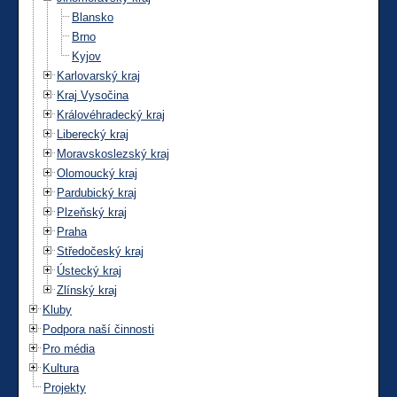
Blansko
Brno
Kyjov
Karlovarský kraj
Kraj Vysočina
Královéhradecký kraj
Liberecký kraj
Moravskoslezský kraj
Olomoucký kraj
Pardubický kraj
Plzeňský kraj
Praha
Středočeský kraj
Ústecký kraj
Zlínský kraj
Kluby
Podpora naší činnosti
Pro média
Kultura
Projekty