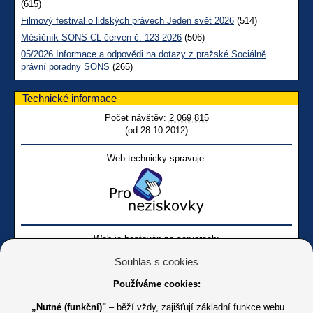
(615)
Filmový festival o lidských právech Jeden svět 2026
(514)
Měsíčník SONS CL červen č. 123 2026
(506)
05/2026 Informace a odpovědi na dotazy z pražské Sociálně
právní poradny SONS
(265)
Technické informace
Počet návštěv:
2 069 815
(od 28.10.2012)
Web technicky spravuje:
Web je hostován na serverech:
Souhlas s cookies
Používáme cookies:
„Nutné (funkční)"
– běží vždy, zajišťují základní funkce webu