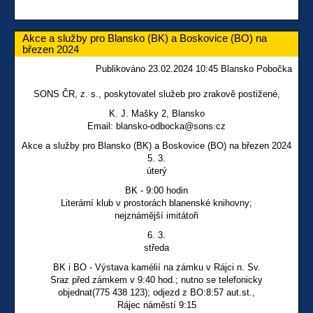
Akce a služby pro Blansko (BK) a Boskovice (BO) na
březen 2024
Publikováno 23.02.2024 10:45 Blansko Pobočka
SONS ČR, z. s., poskytovatel služeb pro zrakově postižené,
K. J. Mašky 2, Blansko
Email: blansko-odbocka@sons.cz
Akce a služby pro Blansko (BK) a Boskovice (BO) na březen 2024
5. 3.
úterý
BK - 9:00 hodin
Literární klub v prostorách blanenské knihovny;
nejznámější imitátoři
6. 3.
středa
BK i BO - Výstava kamélií na zámku v Rájci n. Sv.
Sraz před zámkem v 9:40 hod.; nutno se telefonicky
objednat(775 438 123); odjezd z BO:8:57 aut.st.,
Rájec náměstí 9:15