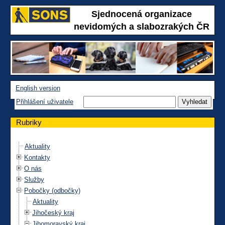
Sjednocená organizace
nevidomých a slabozrakých ČR
English version
Přihlášení uživatele
Rubriky
Aktuality
Kontakty
O nás
Služby
Pobočky (odbočky)
Aktuality
Jihočeský kraj
Jihomoravský kraj