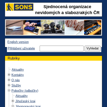
Sjednocená organizace
nevidomých a slabozrakých ČR
English version
Přihlášení uživatele
Rubriky
Aktuality
Kontakty
O nás
Služby
Pobočky (odbočky)
Aktuality
Jihočeský kraj
Jihomoravský kraj