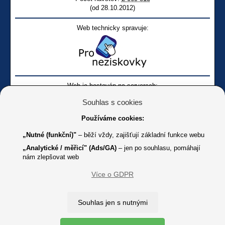
(od 28.10.2012)
Web technicky spravuje:
Web je hostován na serverech:
Souhlas s cookies
Používáme cookies:
„Nutné (funkční)"
– běží vždy, zajišťují základní funkce webu
„Analytické / měřicí" (Ads/GA)
– jen po souhlasu, pomáhají
nám zlepšovat web
Facebook SONS
Facebook sbírky Bílá pastelka
SONS
Více o GDPR
Online
Youtube SONS
K jakémukoliv užití textů a obrázků uvedených na tomto serveru je
Souhlas jen s nutnými
třeba souhlas provozovatele.
Copyright © 2012 - 2026 SONS ČR, z. s.