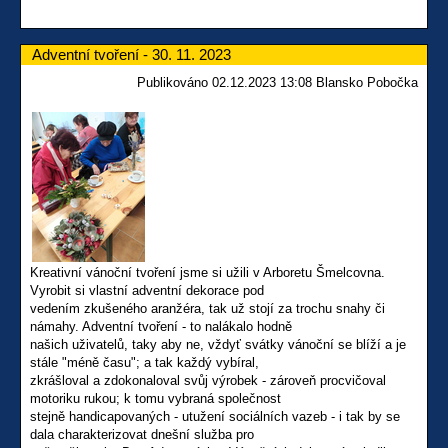
Adventní tvoření - 30. 11. 2023
Publikováno 02.12.2023 13:08 Blansko Pobočka
Kreativní vánoční tvoření jsme si užili v Arboretu Šmelcovna.
Vyrobit si vlastní adventní dekorace pod
vedením zkušeného aranžéra, tak už stojí za trochu snahy či
námahy. Adventní tvoření - to nalákalo hodně
našich uživatelů, taky aby ne, vždyť svátky vánoční se blíží a je
stále "méně času"; a tak každý vybíral,
zkrášloval a zdokonaloval svůj výrobek - zároveň procvičoval
motoriku rukou; k tomu vybraná společnost
stejně handicapovaných - utužení sociálních vazeb - i tak by se
dala charakterizovat dnešní služba pro