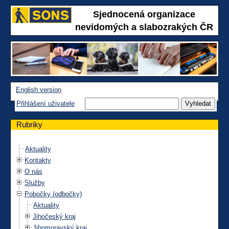
Sjednocená organizace
nevidomých a slabozrakých ČR
English version
Přihlášení uživatele
Rubriky
Aktuality
Kontakty
O nás
Služby
Pobočky (odbočky)
Aktuality
Jihočeský kraj
Jihomoravský kraj