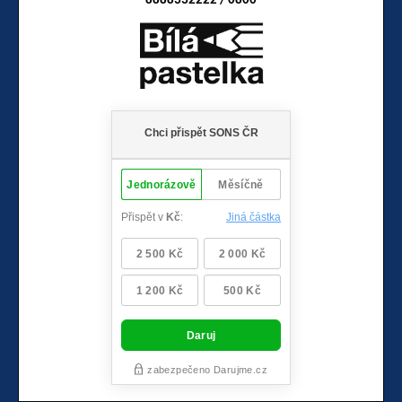
8888332222 / 0800