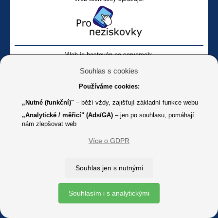
Web je hostován na serverech:
Souhlas s cookies
Používáme cookies:
„Nutné (funkční)"
– běží vždy, zajišťují základní funkce webu
„Analytické / měřicí" (Ads/GA)
– jen po souhlasu, pomáhají
nám zlepšovat web
Facebook SONS
Facebook sbírky Bílá pastelka
SONS
Více o GDPR
Online
Youtube SONS
K jakémukoliv užití textů a obrázků uvedených na tomto serveru je
Souhlas jen s nutnými
třeba souhlas provozovatele.
Copyright © 2012 - 2026 SONS ČR, z. s.
Souhlasím i s analytickými
Ochrana osobních údajů (GDPR)