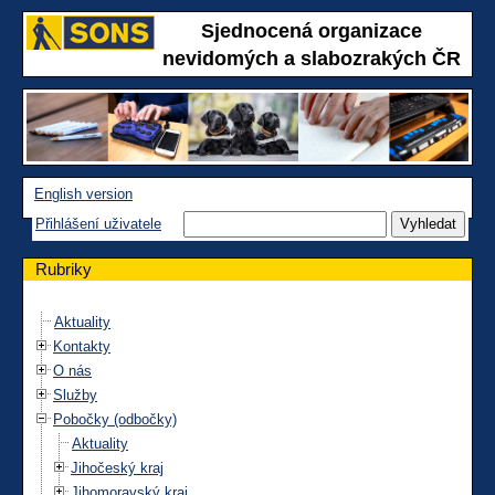
Sjednocená organizace
nevidomých a slabozrakých ČR
English version
Přihlášení uživatele
Rubriky
Aktuality
Kontakty
O nás
Služby
Pobočky (odbočky)
Aktuality
Jihočeský kraj
Jihomoravský kraj