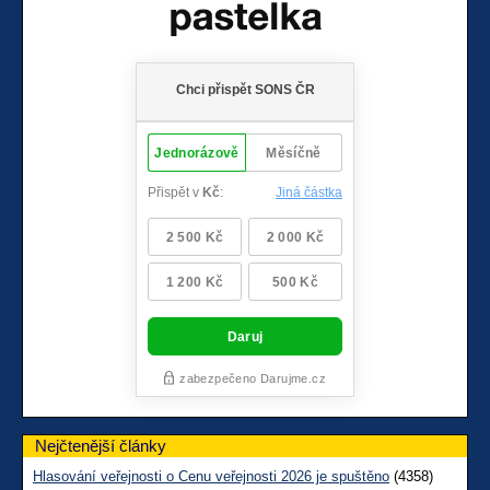
Nejčtenější články
Hlasování veřejnosti o Cenu veřejnosti 2026 je spuštěno
(4358)