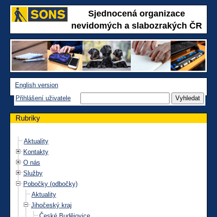
Sjednocená organizace
nevidomých a slabozrakých ČR
English version
Přihlášení uživatele
Rubriky
Aktuality
Kontakty
O nás
Služby
Pobočky (odbočky)
Aktuality
Jihočeský kraj
České Budějovice