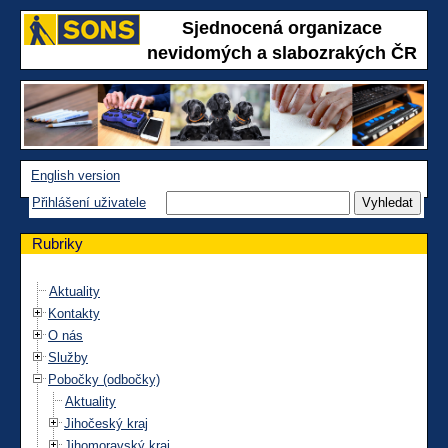
Sjednocená organizace
nevidomých a slabozrakých ČR
English version
Přihlášení uživatele
Rubriky
Aktuality
Kontakty
O nás
Služby
Pobočky (odbočky)
Aktuality
Jihočeský kraj
Jihomoravský kraj