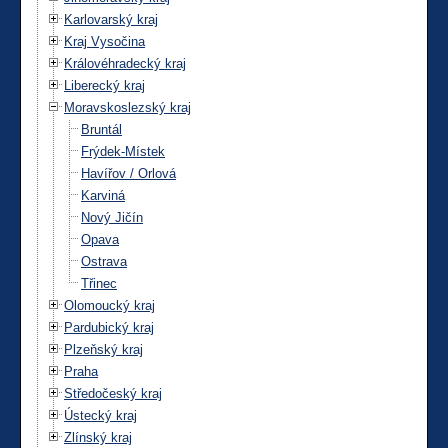
Karlovarský kraj
Kraj Vysočina
Královéhradecký kraj
Liberecký kraj
Moravskoslezský kraj
Bruntál
Frýdek-Místek
Havířov / Orlová
Karviná
Nový Jičín
Opava
Ostrava
Třinec
Olomoucký kraj
Pardubický kraj
Plzeňský kraj
Praha
Středočeský kraj
Ústecký kraj
Zlínský kraj