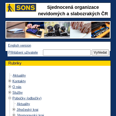
Sjednocená organizace
nevidomých a slabozrakých ČR
English version
Přihlášení uživatele
Rubriky
Aktuality
Kontakty
O nás
Služby
Pobočky (odbočky)
Aktuality
Jihočeský kraj
Jihomoravský kraj